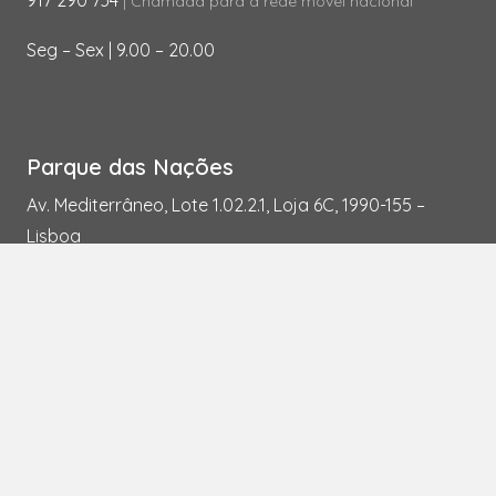
917 290 734
| Chamada para a rede móvel nacional
Seg – Sex | 9.00 – 20.00
Parque das Nações
Av. Mediterrâneo, Lote 1.02.2.1, Loja 6C, 1990-155 –
Lisboa
218 076 720
| Chamada para a rede fixa nacional
918 162 699
| Chamada para a rede móvel nacional
Seg – Sex | 9.00 – 20.00
Sáb | 9.00 – 13.00