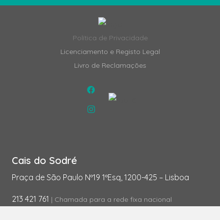
Política de Privacidade
Licenciamento e Registo Legal
Livro de Reclamações
Cais do Sodré
Praça de São Paulo Nº19 1ºEsq, 1200-425 – Lisboa
213 421 761
| Chamada para a rede fixa nacional
917 290 734
| Chamada para a rede móvel nacional