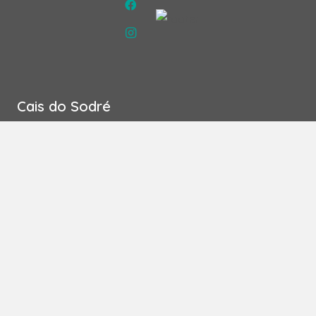
Cais do Sodré
Praça de São Paulo Nº19 1ºEsq, 1200-425 – Lisboa
213 421 761
| Chamada para a rede fixa nacional
917 290 734
| Chamada para a rede móvel nacional
Seg – Sex | 9.00 – 20.00
Parque das Nações
Av. Mediterrâneo, Lote 1.02.2.1, Loja 6C, 1990-155 –