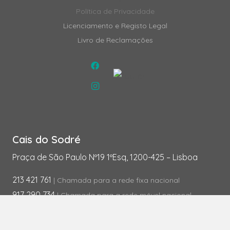
Política de Privacidade
Licenciamento e Registo Legal
Livro de Reclamações
Cais do Sodré
Praça de São Paulo Nº19 1ºEsq, 1200-425 – Lisboa
213 421 761
| Chamada para a rede fixa nacional
917 290 734
| Chamada para a rede móvel nacional
Seg – Sex | 9.00 – 20.00