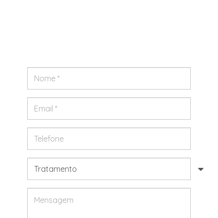
Preencha o formulário com os seus dados e iremos
tentar entrar em contacto num prazo máximo de 24h
úteis. Obrigado pela sua preferência.